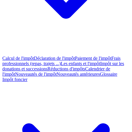
Calcul de l'impôt
Déclaration de l'impôt
Paiement de l'impôt
Frais
professionnels (repas, trajets ...)
Les enfants et l'impôt
Impôt sur les
donations et successions
Réductions d'impôts
Calendrier de
l'impôt
Nouveautés de l'impôt
Nouveautés antérieures
Glossaire
Impôt foncier