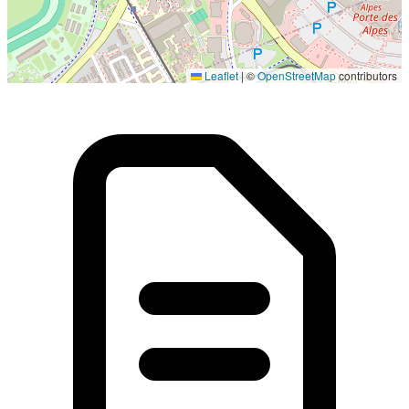
Localisation en cours...
Leaflet
|
©
OpenStreetMap
contributors