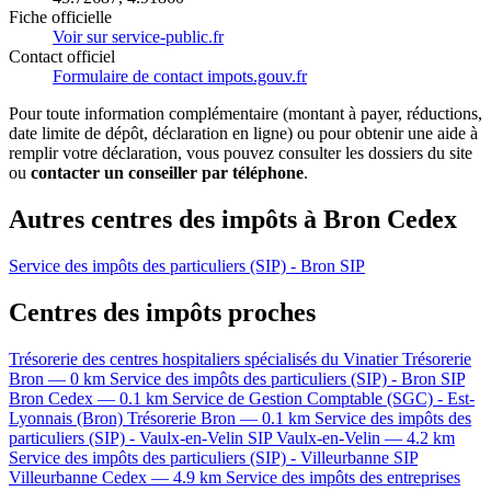
Fiche officielle
Voir sur service-public.fr
Contact officiel
Formulaire de contact impots.gouv.fr
Pour toute information complémentaire (montant à payer, réductions,
date limite de dépôt, déclaration en ligne) ou pour obtenir une aide à
remplir votre déclaration, vous pouvez consulter les dossiers du site
ou
contacter un conseiller par téléphone
.
Autres centres des impôts à Bron Cedex
Service des impôts des particuliers (SIP) - Bron
SIP
Centres des impôts proches
Trésorerie des centres hospitaliers spécialisés du Vinatier
Trésorerie
Bron — 0 km
Service des impôts des particuliers (SIP) - Bron
SIP
Bron Cedex — 0.1 km
Service de Gestion Comptable (SGC) - Est-
Lyonnais (Bron)
Trésorerie
Bron — 0.1 km
Service des impôts des
particuliers (SIP) - Vaulx-en-Velin
SIP
Vaulx-en-Velin — 4.2 km
Service des impôts des particuliers (SIP) - Villeurbanne
SIP
Villeurbanne Cedex — 4.9 km
Service des impôts des entreprises