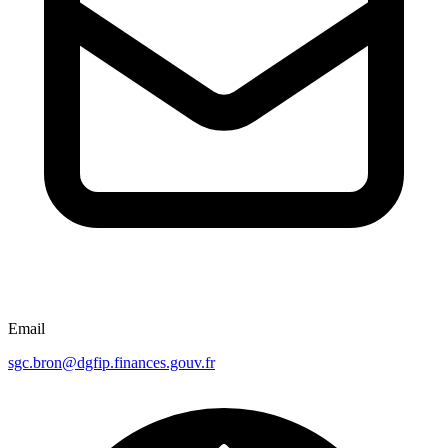
Email
sgc.bron@dgfip.finances.gouv.fr