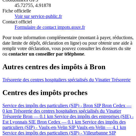
45.72755, 4.91878
Fiche officielle
Voir sur service-public.fr
Contact officiel
Formulaire de contact impots.gouv.fr
Pour toute information complémentaire (montant à payer, réductions,
date limite de dépôt, déclaration en ligne) ou pour obtenir une aide à
remplir votre déclaration, vous pouvez consulter les dossiers du site
ou
contacter un conseiller par téléphone
.
Autres centres des impôts à Bron
Trésorerie des centres hospitaliers spécialisés du Vinatier
Trésorerie
Centres des impôts proches
Service des impôts des particuliers (SIP) - Bron
SIP
Bron Cedex —
0 km
Trésorerie des centres hospitaliers spécialisés du Vinatier
Trésorerie
Bron — 0.1 km
Service des impôts des entreprises (SIE) -
Est Lyonnais
SIE
Bron Cedex — 0.1 km
Service des impôts des
particuliers (SIP) - Vaulx-en-Velin
SIP
Vaulx-en-Velin — 4.1 km
Service des impôts des particuliers (SIP) - Villeurbanne
SIP