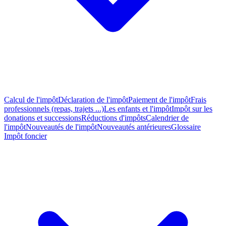
Calcul de l'impôt
Déclaration de l'impôt
Paiement de l'impôt
Frais
professionnels (repas, trajets ...)
Les enfants et l'impôt
Impôt sur les
donations et successions
Réductions d'impôts
Calendrier de
l'impôt
Nouveautés de l'impôt
Nouveautés antérieures
Glossaire
Impôt foncier