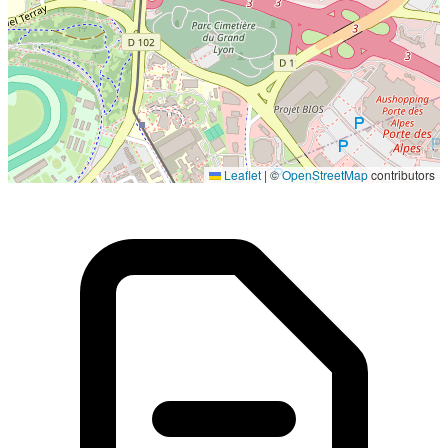
Localisation en cours...
Leaflet
|
©
OpenStreetMap
contributors