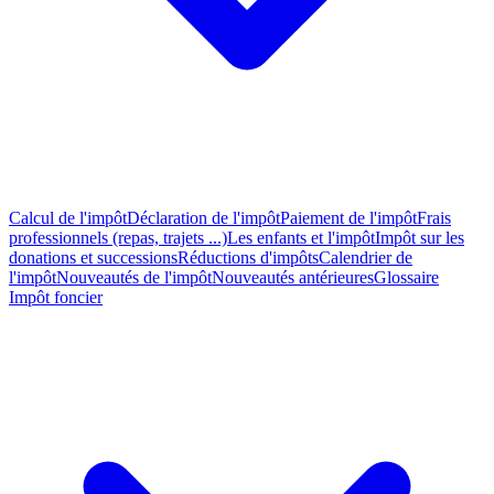
Calcul de l'impôt
Déclaration de l'impôt
Paiement de l'impôt
Frais
professionnels (repas, trajets ...)
Les enfants et l'impôt
Impôt sur les
donations et successions
Réductions d'impôts
Calendrier de
l'impôt
Nouveautés de l'impôt
Nouveautés antérieures
Glossaire
Impôt foncier