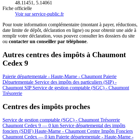
48.11451, 5.14061
Fiche officielle
Voir sur service-public.fr
Pour toute information complémentaire (montant à payer, réductions,
date limite de dépôt, déclaration en ligne) ou pour obtenir une aide à
remplir votre déclaration, vous pouvez consulter les dossiers du site
ou
contacter un conseiller par téléphone
.
Autres centres des impôts à Chaumont
Cedex 9
Paierie départementale - Haute-Marne - Chaumont
Paierie
Départementale
Service des impôts des particuliers (SIP) -
Chaumont
SIP
Service de gestion comptable (SGC) - Chaumont
Trésorerie
Centres des impôts proches
Service de gestion comptable (SGC) - Chaumont
Trésorerie
Chaumont Cedex 9 — 0 km
Service départemental des impôts
fonciers (SDIF) Haute-Marne - Chaumont
Centre Impôts Fonciers
Chaumont Cedex — 0 km
Paierie départementale - Haute-Marne -