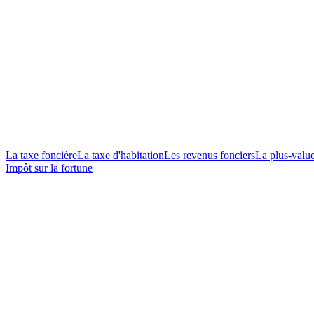
La taxe foncière
La taxe d'habitation
Les revenus fonciers
La plus-valu
Impôt sur la fortune