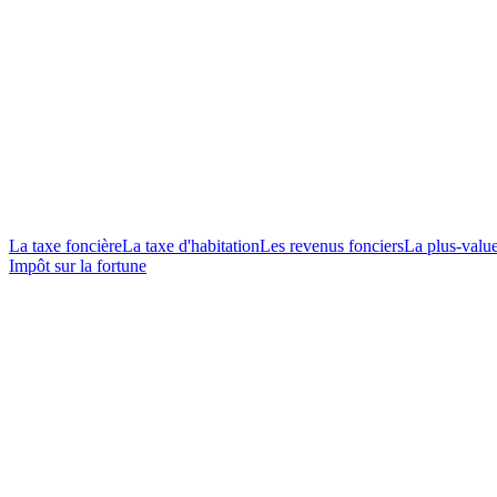
La taxe foncière
La taxe d'habitation
Les revenus fonciers
La plus-valu
Impôt sur la fortune