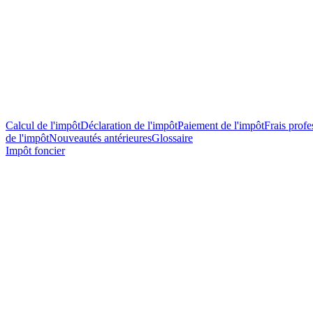
Calcul de l'impôt
Déclaration de l'impôt
Paiement de l'impôt
Frais profes
de l'impôt
Nouveautés antérieures
Glossaire
Impôt foncier