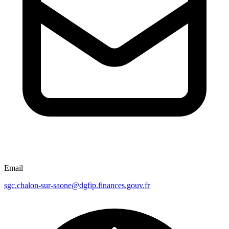
Email
sgc.chalon-sur-saone@dgfip.finances.gouv.fr