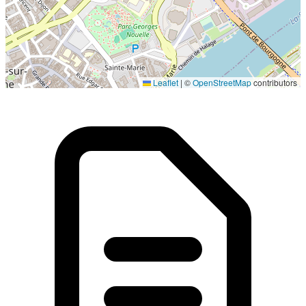
Localisation en cours...
Leaflet
|
©
OpenStreetMap
contributors