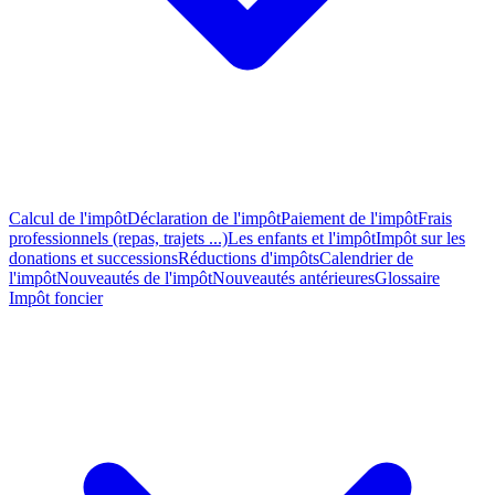
Calcul de l'impôt
Déclaration de l'impôt
Paiement de l'impôt
Frais
professionnels (repas, trajets ...)
Les enfants et l'impôt
Impôt sur les
donations et successions
Réductions d'impôts
Calendrier de
l'impôt
Nouveautés de l'impôt
Nouveautés antérieures
Glossaire
Impôt foncier