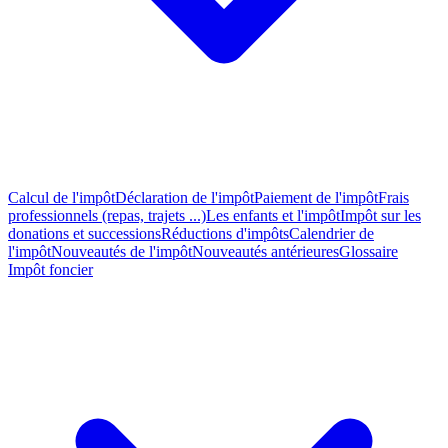
Calcul de l'impôt
Déclaration de l'impôt
Paiement de l'impôt
Frais
professionnels (repas, trajets ...)
Les enfants et l'impôt
Impôt sur les
donations et successions
Réductions d'impôts
Calendrier de
l'impôt
Nouveautés de l'impôt
Nouveautés antérieures
Glossaire
Impôt foncier