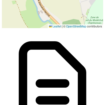
Localisation en cours...
Leaflet
|
©
OpenStreetMap
contributors