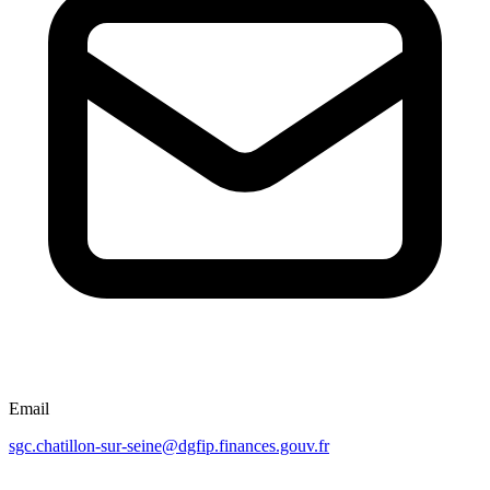
Email
sgc.chatillon-sur-seine@dgfip.finances.gouv.fr