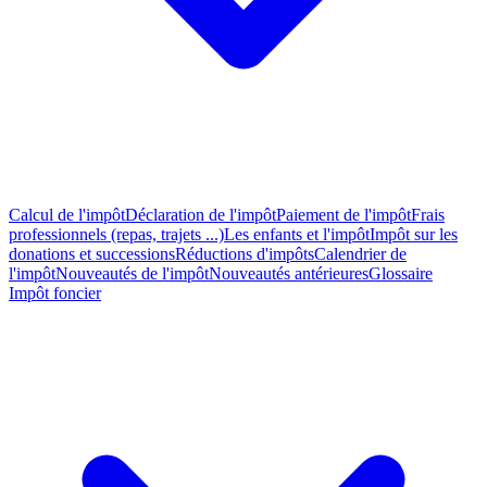
Calcul de l'impôt
Déclaration de l'impôt
Paiement de l'impôt
Frais
professionnels (repas, trajets ...)
Les enfants et l'impôt
Impôt sur les
donations et successions
Réductions d'impôts
Calendrier de
l'impôt
Nouveautés de l'impôt
Nouveautés antérieures
Glossaire
Impôt foncier