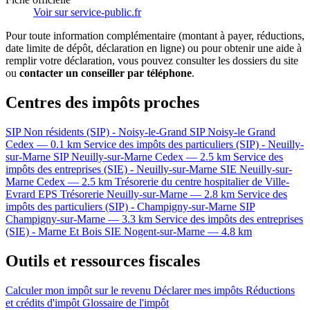
Voir sur service-public.fr
Pour toute information complémentaire (montant à payer, réductions,
date limite de dépôt, déclaration en ligne) ou pour obtenir une aide à
remplir votre déclaration, vous pouvez consulter les dossiers du site
ou
contacter un conseiller par téléphone
.
Centres des impôts proches
SIP Non résidents (SIP) - Noisy-le-Grand
SIP
Noisy-le Grand
Cedex — 0.1 km
Service des impôts des particuliers (SIP) - Neuilly-
sur-Marne
SIP
Neuilly-sur-Marne Cedex — 2.5 km
Service des
impôts des entreprises (SIE) - Neuilly-sur-Marne
SIE
Neuilly-sur-
Marne Cedex — 2.5 km
Trésorerie du centre hospitalier de Ville-
Evrard EPS
Trésorerie
Neuilly-sur-Marne — 2.8 km
Service des
impôts des particuliers (SIP) - Champigny-sur-Marne
SIP
Champigny-sur-Marne — 3.3 km
Service des impôts des entreprises
(SIE) - Marne Et Bois
SIE
Nogent-sur-Marne — 4.8 km
Outils et ressources fiscales
Calculer mon impôt sur le revenu
Déclarer mes impôts
Réductions
et crédits d'impôt
Glossaire de l'impôt