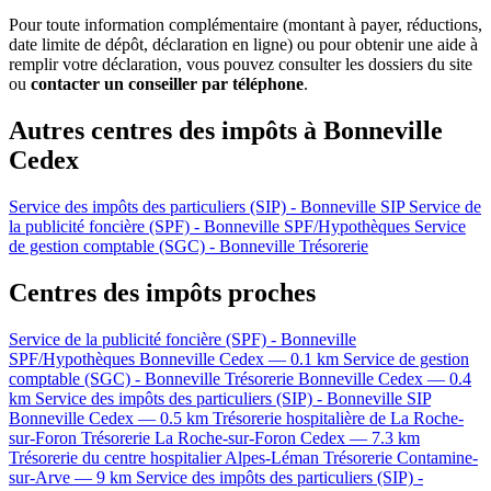
Pour toute information complémentaire (montant à payer, réductions,
date limite de dépôt, déclaration en ligne) ou pour obtenir une aide à
remplir votre déclaration, vous pouvez consulter les dossiers du site
ou
contacter un conseiller par téléphone
.
Autres centres des impôts à Bonneville
Cedex
Service des impôts des particuliers (SIP) - Bonneville
SIP
Service de
la publicité foncière (SPF) - Bonneville
SPF/Hypothèques
Service
de gestion comptable (SGC) - Bonneville
Trésorerie
Centres des impôts proches
Service de la publicité foncière (SPF) - Bonneville
SPF/Hypothèques
Bonneville Cedex — 0.1 km
Service de gestion
comptable (SGC) - Bonneville
Trésorerie
Bonneville Cedex — 0.4
km
Service des impôts des particuliers (SIP) - Bonneville
SIP
Bonneville Cedex — 0.5 km
Trésorerie hospitalière de La Roche-
sur-Foron
Trésorerie
La Roche-sur-Foron Cedex — 7.3 km
Trésorerie du centre hospitalier Alpes-Léman
Trésorerie
Contamine-
sur-Arve — 9 km
Service des impôts des particuliers (SIP) -