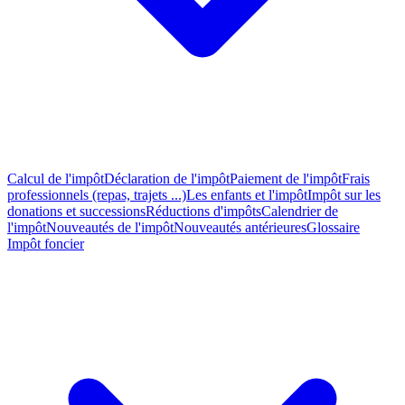
Calcul de l'impôt
Déclaration de l'impôt
Paiement de l'impôt
Frais
professionnels (repas, trajets ...)
Les enfants et l'impôt
Impôt sur les
donations et successions
Réductions d'impôts
Calendrier de
l'impôt
Nouveautés de l'impôt
Nouveautés antérieures
Glossaire
Impôt foncier