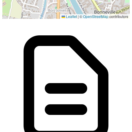
Localisation en cours...
Leaflet
|
©
OpenStreetMap
contributors