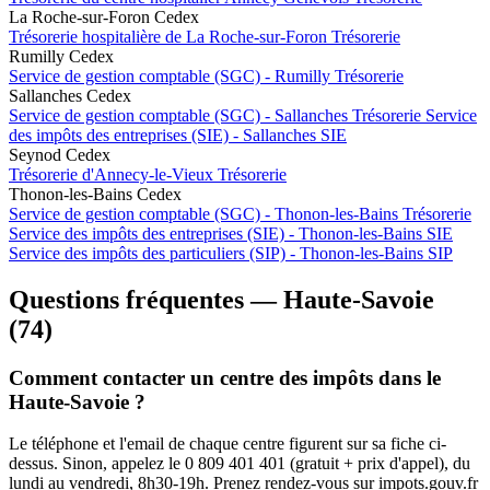
La Roche-sur-Foron Cedex
Trésorerie hospitalière de La Roche-sur-Foron
Trésorerie
Rumilly Cedex
Service de gestion comptable (SGC) - Rumilly
Trésorerie
Sallanches Cedex
Service de gestion comptable (SGC) - Sallanches
Trésorerie
Service
des impôts des entreprises (SIE) - Sallanches
SIE
Seynod Cedex
Trésorerie d'Annecy-le-Vieux
Trésorerie
Thonon-les-Bains Cedex
Service de gestion comptable (SGC) - Thonon-les-Bains
Trésorerie
Service des impôts des entreprises (SIE) - Thonon-les-Bains
SIE
Service des impôts des particuliers (SIP) - Thonon-les-Bains
SIP
Questions fréquentes — Haute-Savoie
(74)
Comment contacter un centre des impôts dans le
Haute-Savoie ?
Le téléphone et l'email de chaque centre figurent sur sa fiche ci-
dessus. Sinon, appelez le 0 809 401 401 (gratuit + prix d'appel), du
lundi au vendredi, 8h30-19h. Prenez rendez-vous sur impots.gouv.fr