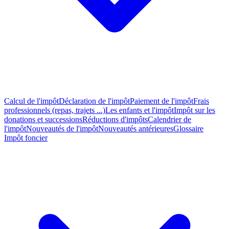
Calcul de l'impôt
Déclaration de l'impôt
Paiement de l'impôt
Frais
professionnels (repas, trajets ...)
Les enfants et l'impôt
Impôt sur les
donations et successions
Réductions d'impôts
Calendrier de
l'impôt
Nouveautés de l'impôt
Nouveautés antérieures
Glossaire
Impôt foncier