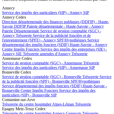
Annecy
Service des impôts des particuliers (SIP) - Annecy
SIP
Annecy Cedex
Direction départementale des finances publiques (DDFIP) - Haute-
Savoie
DDFIP
Paierie départementale - Haute-Savoie - Annecy
Paierie Départementale
Service de gestion comptable (SGC) -
Annecy
Trésorerie
Service de la publicité foncière et de
l'enregistrement (SPFE) - Annecy
SPF/Hypothèques
Service
départemental des impôts fonciers (SDIF) Haute-Savoie - Annecy
Centre Impôts Fonciers
Service des impôts des entreprises (SIE) -
Annecy
SIE
Trésorerie amendes d'Annecy
Trésorerie
Annemasse Cedex
Service de gestion comptable (SGC) - Annemasse
Trésorerie
Service des impôts des particuliers (SIP) - Annemasse
SIP
Bonneville Cedex
Service de gestion comptable (SGC) - Bonneville
Trésorerie
Service
de la publicité foncière (SPF) - Bonneville
SPF/Hypothèques
Service départemental des impôts fonciers (SDIF) Haute-Savoie -
Bonneville
Centre Impôts Fonciers
Service des impôts des
particuliers (SIP) - Bonneville
SIP
Contamine-sur-Arve
Trésorerie du centre hospitalier Alpes-Léman
Trésorerie
Epagny Metz-Tessy Cedex
Trésorerie du centre hospitalier Annecy Genevois
Trésorerie