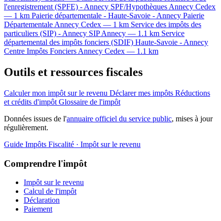
l'enregistrement (SPFE) - Annecy
SPF/Hypothèques
Annecy Cedex
— 1 km
Paierie départementale - Haute-Savoie - Annecy
Paierie
Départementale
Annecy Cedex — 1 km
Service des impôts des
particuliers (SIP) - Annecy
SIP
Annecy — 1.1 km
Service
départemental des impôts fonciers (SDIF) Haute-Savoie - Annecy
Centre Impôts Fonciers
Annecy Cedex — 1.1 km
Outils et ressources fiscales
Calculer mon impôt sur le revenu
Déclarer mes impôts
Réductions
et crédits d'impôt
Glossaire de l'impôt
Données issues de l'
annuaire officiel du service public
, mises à jour
régulièrement.
Guide Impôts
Fiscalité · Impôt sur le revenu
Comprendre l'impôt
Impôt sur le revenu
Calcul de l'impôt
Déclaration
Paiement