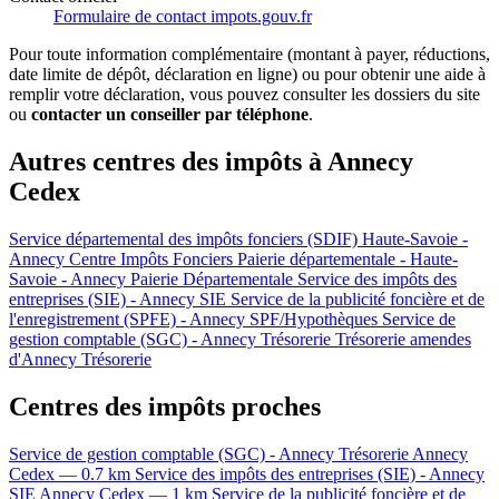
Formulaire de contact impots.gouv.fr
Pour toute information complémentaire (montant à payer, réductions,
date limite de dépôt, déclaration en ligne) ou pour obtenir une aide à
remplir votre déclaration, vous pouvez consulter les dossiers du site
ou
contacter un conseiller par téléphone
.
Autres centres des impôts à Annecy
Cedex
Service départemental des impôts fonciers (SDIF) Haute-Savoie -
Annecy
Centre Impôts Fonciers
Paierie départementale - Haute-
Savoie - Annecy
Paierie Départementale
Service des impôts des
entreprises (SIE) - Annecy
SIE
Service de la publicité foncière et de
l'enregistrement (SPFE) - Annecy
SPF/Hypothèques
Service de
gestion comptable (SGC) - Annecy
Trésorerie
Trésorerie amendes
d'Annecy
Trésorerie
Centres des impôts proches
Service de gestion comptable (SGC) - Annecy
Trésorerie
Annecy
Cedex — 0.7 km
Service des impôts des entreprises (SIE) - Annecy
SIE
Annecy Cedex — 1 km
Service de la publicité foncière et de