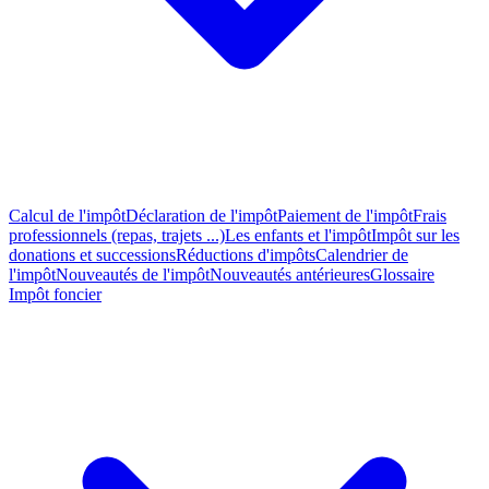
Calcul de l'impôt
Déclaration de l'impôt
Paiement de l'impôt
Frais
professionnels (repas, trajets ...)
Les enfants et l'impôt
Impôt sur les
donations et successions
Réductions d'impôts
Calendrier de
l'impôt
Nouveautés de l'impôt
Nouveautés antérieures
Glossaire
Impôt foncier