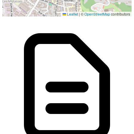
Localisation en cours...
Leaflet
|
©
OpenStreetMap
contributors