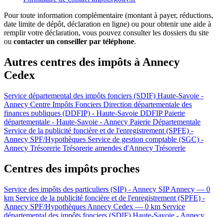
Pour toute information complémentaire (montant à payer, réductions,
date limite de dépôt, déclaration en ligne) ou pour obtenir une aide à
remplir votre déclaration, vous pouvez consulter les dossiers du site
ou
contacter un conseiller par téléphone
.
Autres centres des impôts à Annecy
Cedex
Service départemental des impôts fonciers (SDIF) Haute-Savoie -
Annecy
Centre Impôts Fonciers
Direction départementale des
finances publiques (DDFIP) - Haute-Savoie
DDFIP
Paierie
départementale - Haute-Savoie - Annecy
Paierie Départementale
Service de la publicité foncière et de l'enregistrement (SPFE) -
Annecy
SPF/Hypothèques
Service de gestion comptable (SGC) -
Annecy
Trésorerie
Trésorerie amendes d'Annecy
Trésorerie
Centres des impôts proches
Service des impôts des particuliers (SIP) - Annecy
SIP
Annecy — 0
km
Service de la publicité foncière et de l'enregistrement (SPFE) -
Annecy
SPF/Hypothèques
Annecy Cedex — 0 km
Service
départemental des impôts fonciers (SDIF) Haute-Savoie - Annecy