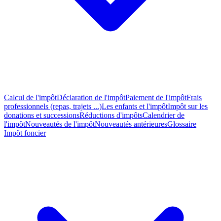
Calcul de l'impôt
Déclaration de l'impôt
Paiement de l'impôt
Frais
professionnels (repas, trajets ...)
Les enfants et l'impôt
Impôt sur les
donations et successions
Réductions d'impôts
Calendrier de
l'impôt
Nouveautés de l'impôt
Nouveautés antérieures
Glossaire
Impôt foncier