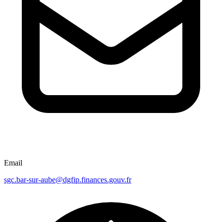
Email
sgc.bar-sur-aube@dgfip.finances.gouv.fr