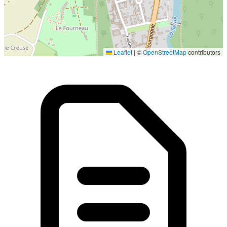
Localisation en cours...
Leaflet
|
©
OpenStreetMap
contributors