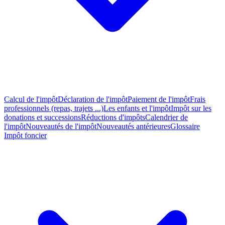
Calcul de l'impôt
Déclaration de l'impôt
Paiement de l'impôt
Frais
professionnels (repas, trajets ...)
Les enfants et l'impôt
Impôt sur les
donations et successions
Réductions d'impôts
Calendrier de
l'impôt
Nouveautés de l'impôt
Nouveautés antérieures
Glossaire
Impôt foncier