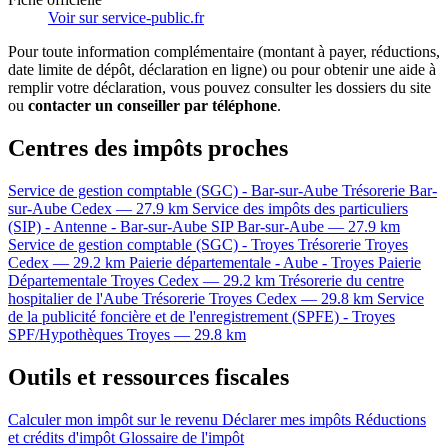
Voir sur service-public.fr
Pour toute information complémentaire (montant à payer, réductions,
date limite de dépôt, déclaration en ligne) ou pour obtenir une aide à
remplir votre déclaration, vous pouvez consulter les dossiers du site
ou
contacter un conseiller par téléphone
.
Centres des impôts proches
Service de gestion comptable (SGC) - Bar-sur-Aube
Trésorerie
Bar-
sur-Aube Cedex — 27.9 km
Service des impôts des particuliers
(SIP) - Antenne - Bar-sur-Aube
SIP
Bar-sur-Aube — 27.9 km
Service de gestion comptable (SGC) - Troyes
Trésorerie
Troyes
Cedex — 29.2 km
Paierie départementale - Aube - Troyes
Paierie
Départementale
Troyes Cedex — 29.2 km
Trésorerie du centre
hospitalier de l'Aube
Trésorerie
Troyes Cedex — 29.8 km
Service
de la publicité foncière et de l'enregistrement (SPFE) - Troyes
SPF/Hypothèques
Troyes — 29.8 km
Outils et ressources fiscales
Calculer mon impôt sur le revenu
Déclarer mes impôts
Réductions
et crédits d'impôt
Glossaire de l'impôt