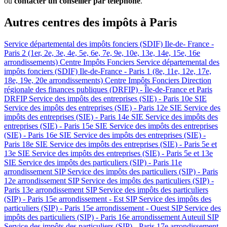
ou
contacter un conseiller par téléphone
.
Autres centres des impôts à Paris
Service départemental des impôts fonciers (SDIF) Ile-de- France -
Paris 2 (1er, 2e, 3e, 4e, 5e, 6e, 7e, 9e, 10e, 13e, 14e, 15e, 16e
arrondissements)
Centre Impôts Fonciers
Service départemental des
impôts fonciers (SDIF) Ile-de-France - Paris 1 (8e, 11e, 12e, 17e,
18e, 19e, 20e arrondissements)
Centre Impôts Fonciers
Direction
régionale des finances publiques (DRFIP) - Île-de-France et Paris
DRFIP
Service des impôts des entreprises (SIE) - Paris 10e
SIE
Service des impôts des entreprises (SIE) - Paris 12e
SIE
Service des
impôts des entreprises (SIE) - Paris 14e
SIE
Service des impôts des
entreprises (SIE) - Paris 15e
SIE
Service des impôts des entreprises
(SIE) - Paris 16e
SIE
Service des impôts des entreprises (SIE) -
Paris 18e
SIE
Service des impôts des entreprises (SIE) - Paris 5e et
13e
SIE
Service des impôts des entreprises (SIE) - Paris 5e et 13e
SIE
Service des impôts des particuliers (SIP) - Paris 11e
arrondissement
SIP
Service des impôts des particuliers (SIP) - Paris
12e arrondissement
SIP
Service des impôts des particuliers (SIP) -
Paris 13e arrondissement
SIP
Service des impôts des particuliers
(SIP) - Paris 15e arrondissement - Est
SIP
Service des impôts des
particuliers (SIP) - Paris 15e arrondissement - Ouest
SIP
Service des
impôts des particuliers (SIP) - Paris 16e arrondissement Auteuil
SIP
Service des impôts des particuliers (SIP) - Paris 17e arrondissement