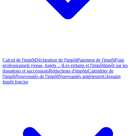
Calcul de l'impôt
Déclaration de l'impôt
Paiement de l'impôt
Frais
professionnels (repas, trajets ...)
Les enfants et l'impôt
Impôt sur les
donations et successions
Réductions d'impôts
Calendrier de
l'impôt
Nouveautés de l'impôt
Nouveautés antérieures
Glossaire
Impôt foncier