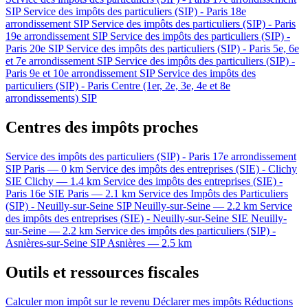
SIP
Service des impôts des particuliers (SIP) - Paris 18e
arrondissement
SIP
Service des impôts des particuliers (SIP) - Paris
19e arrondissement
SIP
Service des impôts des particuliers (SIP) -
Paris 20e
SIP
Service des impôts des particuliers (SIP) - Paris 5e, 6e
et 7e arrondissement
SIP
Service des impôts des particuliers (SIP) -
Paris 9e et 10e arrondissement
SIP
Service des impôts des
particuliers (SIP) - Paris Centre (1er, 2e, 3e, 4e et 8e
arrondissements)
SIP
Centres des impôts proches
Service des impôts des particuliers (SIP) - Paris 17e arrondissement
SIP
Paris — 0 km
Service des impôts des entreprises (SIE) - Clichy
SIE
Clichy — 1.4 km
Service des impôts des entreprises (SIE) -
Paris 16e
SIE
Paris — 2.1 km
Service des Impôts des Particuliers
(SIP) - Neuilly-sur-Seine
SIP
Neuilly-sur-Seine — 2.2 km
Service
des impôts des entreprises (SIE) - Neuilly-sur-Seine
SIE
Neuilly-
sur-Seine — 2.2 km
Service des impôts des particuliers (SIP) -
Asnières-sur-Seine
SIP
Asnières — 2.5 km
Outils et ressources fiscales
Calculer mon impôt sur le revenu
Déclarer mes impôts
Réductions