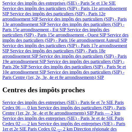
Service des impôts des entreprises (SIE) - Paris 5e et 13e
SIE
Service des impôts des particuliers (SIP) - Paris 11e arrondissement
SIP
Service des impôts des particuliers (SIP) - Paris 12e
arrondissement
SIP
Service des impôts des particuliers (SIP) - Paris
13e arrondissement
SIP
Service des impôts des particuliers (SIP) -
Paris 15e arrondissement - Est
SIP
Service des impôts des
particuliers (SIP) - Paris 15e arrondissement - Ouest
SIP
Service des
impôts des particuliers (SIP) - Paris 16e arrondissement Auteuil
SIP
Service des impôts des particuliers (SIP) - Paris 17e arrondissement
SIP
Service des impôts des particuliers (SIP) - Paris 18e
arrondissement
SIP
Service des impôts des particuliers (SIP) - Paris
19e arrondissement
SIP
Service des impôts des particuliers (SIP) -
Paris 20e
SIP
Service des impôts des particuliers (SIP) - Paris 9e et
10e arrondissement
SIP
Service des impôts des particuliers (SIP) -
Paris Centre (1er, 2e, 3e, 4e et 8e arrondissements)
SIP
Centres des impôts proches
Service des impôts des entreprises (SIE) - Paris 6e et 7e
SIE
Paris
Cedex 06 — 0 km
Service des impôts des particuliers (SIP) - Paris
Centre (1er, 2e, 3e, 4e et 8e arrondissements)
SIP
Paris — 2 km
Service des impôts des entreprises (SIE) - Paris 3e et 4e
SIE
Paris
Cedex 02 — 2 km
Service des impôts des entreprises (SIE) - Paris
1er et 2e
SIE
Paris Cedex 02 — 2 km
Direction régionale des