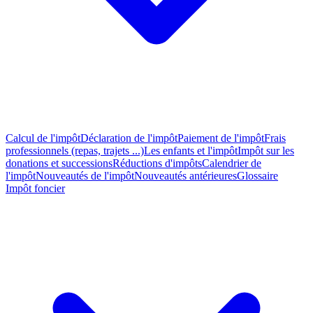
Calcul de l'impôt
Déclaration de l'impôt
Paiement de l'impôt
Frais
professionnels (repas, trajets ...)
Les enfants et l'impôt
Impôt sur les
donations et successions
Réductions d'impôts
Calendrier de
l'impôt
Nouveautés de l'impôt
Nouveautés antérieures
Glossaire
Impôt foncier