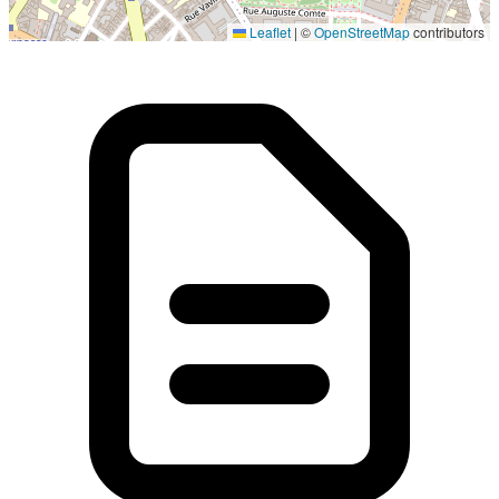
Localisation en cours...
Leaflet
|
©
OpenStreetMap
contributors