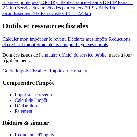
finances publiques (DRFIP) - Île-de-France et Paris
DRFIP
Paris —
2.2 km
Service des impôts des particuliers (SIP) - Paris 14e
arrondissement
SIP
Paris Cedex 14 — 2.4 km
Outils et ressources fiscales
Calculer mon impôt sur le revenu
Déclarer mes impôts
Réductions
et crédits d'impôt
Simulateurs d'impôt
Payer ses impôts
Données issues de l'
annuaire officiel du service public
, mises à jour
régulièrement.
Guide Impôts
Fiscalité · Impôt sur le revenu
Comprendre l'impôt
Impôt sur le revenu
Calcul de l'impôt
Déclaration
Paiement
Réduire & simuler
Réductions d'impôts