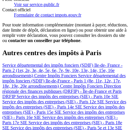
Voir sur service-public.fr
Contact officiel
Formulaire de contact impots.gouv.fr
Pour toute information complémentaire (montant à payer, réductions,
date limite de dépôt, déclaration en ligne) ou pour obtenir une aide à
remplir votre déclaration, vous pouvez consulter les dossiers du site
ou
contacter un conseiller par téléphone
.
Autres centres des impôts à Paris
Service départemental des impôts fonciers (SDIF) Ile-de- France -
Paris 2 (1er, 2e, 3e, 4e, 5e, 6e, 7e, 9e, 10e, 13e, 14e, 15e, 16e
arrondissements)
Centre Impôts Fonciers
Service départemental des
impôts fonciers (SDIF) Ile-de-France - Paris 1 (8e, 11e, 12e, 17e,
18e, 19e, 20e arrondissements)
Centre Impôts Fonciers
Direction
régionale des finances publiques (DRFIP) - Île-de-France et Paris
DRFIP
Service des impôts des entreprises (SIE) - Paris 10e
SIE
Service des impôts des entreprises (SIE) - Paris 12e
SIE
Service des
impôts des entreprises (SIE) - Paris 14e
SIE
Service des impôts des
entreprises (SIE) - Paris 15e
SIE
Service des impôts des entreprises
(SIE) - Paris 16e
SIE
Service des impôts des entreprises (SIE) -
Paris 17e
SIE
Service des impôts des entreprises (SIE) - Paris 18e
SIE
Service des impôts des entreprises (SIE) - Paris 5e et 13e
SIE