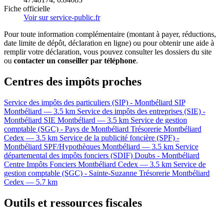
Fiche officielle
Voir sur service-public.fr
Pour toute information complémentaire (montant à payer, réductions,
date limite de dépôt, déclaration en ligne) ou pour obtenir une aide à
remplir votre déclaration, vous pouvez consulter les dossiers du site
ou
contacter un conseiller par téléphone
.
Centres des impôts proches
Service des impôts des particuliers (SIP) - Montbéliard
SIP
Montbéliard — 3.5 km
Service des impôts des entreprises (SIE) -
Montbéliard
SIE
Montbéliard — 3.5 km
Service de gestion
comptable (SGC) - Pays de Montbéliard
Trésorerie
Montbéliard
Cedex — 3.5 km
Service de la publicité foncière (SPF) -
Montbéliard
SPF/Hypothèques
Montbéliard — 3.5 km
Service
départemental des impôts fonciers (SDIF) Doubs - Montbéliard
Centre Impôts Fonciers
Montbéliard Cedex — 3.5 km
Service de
gestion comptable (SGC) - Sainte-Suzanne
Trésorerie
Montbéliard
Cedex — 5.7 km
Outils et ressources fiscales