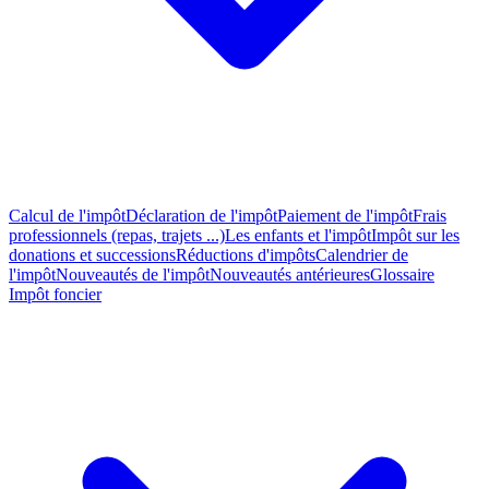
Calcul de l'impôt
Déclaration de l'impôt
Paiement de l'impôt
Frais
professionnels (repas, trajets ...)
Les enfants et l'impôt
Impôt sur les
donations et successions
Réductions d'impôts
Calendrier de
l'impôt
Nouveautés de l'impôt
Nouveautés antérieures
Glossaire
Impôt foncier