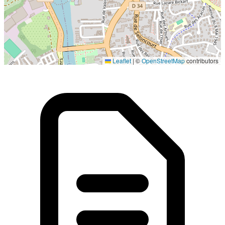
Localisation en cours...
Leaflet
|
©
OpenStreetMap
contributors