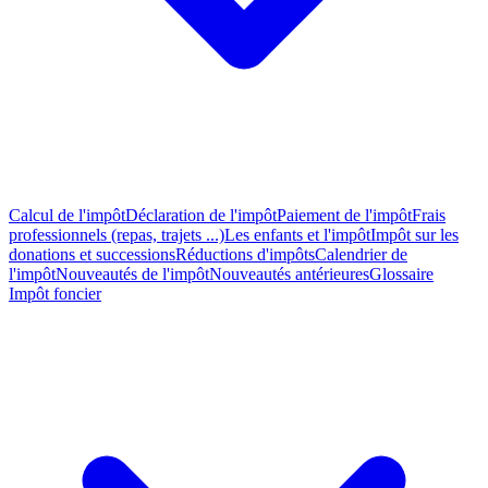
Calcul de l'impôt
Déclaration de l'impôt
Paiement de l'impôt
Frais
professionnels (repas, trajets ...)
Les enfants et l'impôt
Impôt sur les
donations et successions
Réductions d'impôts
Calendrier de
l'impôt
Nouveautés de l'impôt
Nouveautés antérieures
Glossaire
Impôt foncier