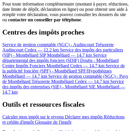
Pour toute information complémentaire (montant à payer, réductions,
date limite de dépôt, déclaration en ligne) ou pour obtenir une aide à
remplir votre déclaration, vous pouvez consulter les dossiers du site
ou
contacter un conseiller par téléphone
.
Centres des impôts proches
Service de gestion comptable (SGC) - Audincourt
Trésorerie
Audincourt Cedex — 12.2 km
Service des impôts des particuliers
(SIP) - Montbéliard
SIP
Montbéliard — 14.7 km
Service
départemental des impôts fonciers (SDIF) Doubs - Montbéliard
Centre Impôts Fonciers
Montbéliard Cedex — 14.7 km
Service de
la publicité foncière (SPF) - Montbéliard
SPF/Hypothèques
Montbéliard — 14.7 km
Service de gestion comptable (SGC) - Pays
de Montbéliard
Trésorerie
Montbéliard Cedex — 14.7 km
Service
des impôts des entreprises (SIE) - Montbéliard
SIE
Montbéliard —
14.7 km
Outils et ressources fiscales
Calculer mon impôt sur le revenu
Déclarer mes impôts
Réductions
et crédits d'impôt
Glossaire de l'impôt