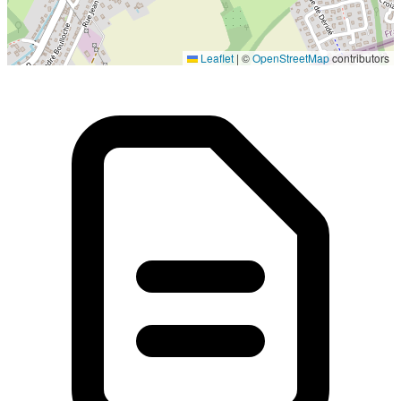
Localisation en cours...
Leaflet
|
©
OpenStreetMap
contributors