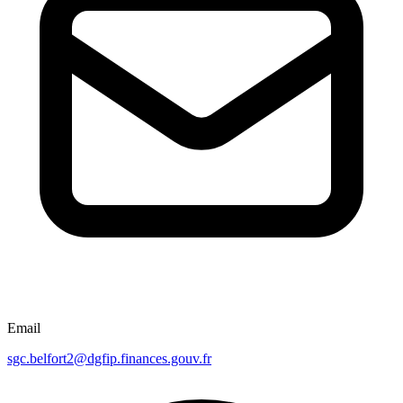
Email
sgc.belfort2@dgfip.finances.gouv.fr