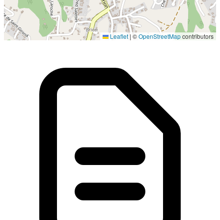
Localisation en cours...
Leaflet
|
©
OpenStreetMap
contributors