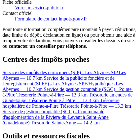
Fiche officielle
Voir sur service-public.fr
Contact officiel
Formulaire de contact impots.gouv.fr
Pour toute information complémentaire (montant à payer, réductions,
date limite de dépôt, déclaration en ligne) ou pour obtenir une aide à
remplir votre déclaration, vous pouvez consulter les dossiers du site
ou
contacter un conseiller par téléphone
.
Centres des impôts proches
Service des impôts des particuliers (SIP) - Les Abymes
SIP
Les
Abymes — 10.7 km
Service de la publicité foncière et de
l'enregistrement (SPFE) - Les Abymes
SPF/Hypothèques
Les
Abymes — 10.7 km
Service de gestion comptable (SGC) - Pointe-
à-Pitre
Trésorerie
Pointe-à-Pitre — 13.3 km
Trésorerie amendes de
Guadeloupe
Trésorerie
Pointe-à-Pitre — 13.3 km
Trésorerie
hospitalière de Pointe-à-Pitre
Trésorerie
Pointe-à-Pitre — 13.3 km
Service de gestion comptable (SGC) - Communauté
d'agglomération de la Riviera-du-Levant à Saint-Anne
(Guadeloupe)
Trésorerie
Sainte-Anne — 14.2 km
Outils et ressources fiscales