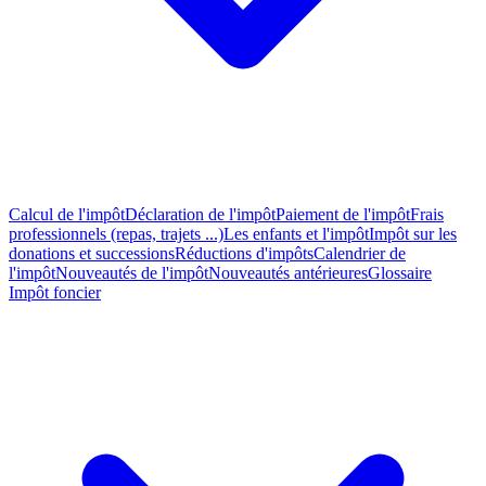
Calcul de l'impôt
Déclaration de l'impôt
Paiement de l'impôt
Frais
professionnels (repas, trajets ...)
Les enfants et l'impôt
Impôt sur les
donations et successions
Réductions d'impôts
Calendrier de
l'impôt
Nouveautés de l'impôt
Nouveautés antérieures
Glossaire
Impôt foncier