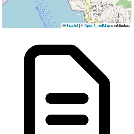
Localisation en cours...
Leaflet
|
©
OpenStreetMap
contributors