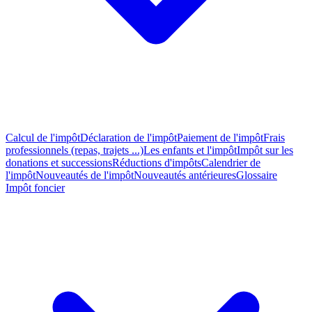
Calcul de l'impôt
Déclaration de l'impôt
Paiement de l'impôt
Frais
professionnels (repas, trajets ...)
Les enfants et l'impôt
Impôt sur les
donations et successions
Réductions d'impôts
Calendrier de
l'impôt
Nouveautés de l'impôt
Nouveautés antérieures
Glossaire
Impôt foncier