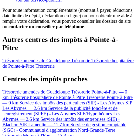
Pour toute information complémentaire (montant à payer, réductions,
date limite de dépôt, déclaration en ligne) ou pour obtenir une aide à
remplir votre déclaration, vous pouvez consulter les dossiers du site
ou
contacter un conseiller par téléphone
.
Autres centres des impôts à Pointe-à-
Pitre
Trésorerie amendes de Guadeloupe
Trésorerie
Trésorerie hospitalière
de Pointe-à-Pitre
Trésorerie
Centres des impôts proches
Trésorerie amendes de Guadeloupe
Trésorerie
Pointe-à-Pitre — 0
km
Trésorerie hospitalière de Pointe-à-Pitre
Trésorerie
Pointe-à-Pitre
— 0 km
Service des impôts des particuliers (SIP) - Les Abymes
SIP
Les Abymes — 2.6 km
Service de la publicité foncière et de
l'enregistrement (SPFE) - Les Abymes
SPF/Hypothèques
Les
Abymes — 2.6 km
Service des impôts des entreprises (SIE) -
Blachon
SIE
Lamentin — 11.7 km
Service de gestion comptable
(SGC) - Communauté d'agglomération Nord-Grande-Terre
Trésorerie
Morne-à-l'Eau — 13.3 km