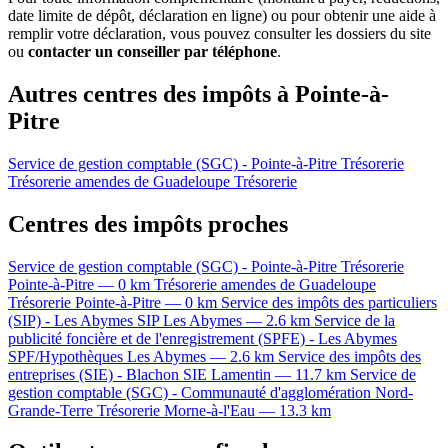
date limite de dépôt, déclaration en ligne) ou pour obtenir une aide à
remplir votre déclaration, vous pouvez consulter les dossiers du site
ou
contacter un conseiller par téléphone
.
Autres centres des impôts à Pointe-à-
Pitre
Service de gestion comptable (SGC) - Pointe-à-Pitre
Trésorerie
Trésorerie amendes de Guadeloupe
Trésorerie
Centres des impôts proches
Service de gestion comptable (SGC) - Pointe-à-Pitre
Trésorerie
Pointe-à-Pitre — 0 km
Trésorerie amendes de Guadeloupe
Trésorerie
Pointe-à-Pitre — 0 km
Service des impôts des particuliers
(SIP) - Les Abymes
SIP
Les Abymes — 2.6 km
Service de la
publicité foncière et de l'enregistrement (SPFE) - Les Abymes
SPF/Hypothèques
Les Abymes — 2.6 km
Service des impôts des
entreprises (SIE) - Blachon
SIE
Lamentin — 11.7 km
Service de
gestion comptable (SGC) - Communauté d'agglomération Nord-
Grande-Terre
Trésorerie
Morne-à-l'Eau — 13.3 km