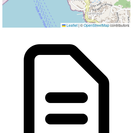
Localisation en cours...
Leaflet
|
©
OpenStreetMap
contributors