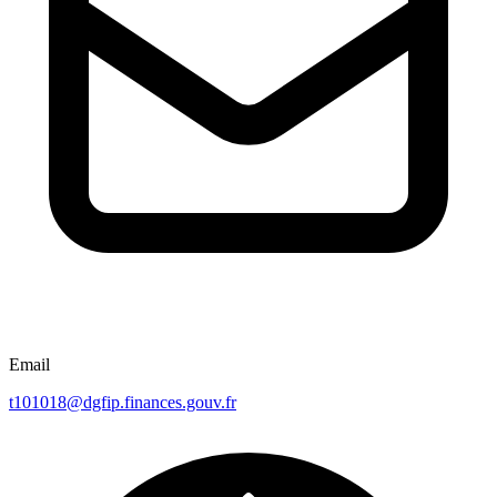
Email
t101018@dgfip.finances.gouv.fr