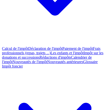
Calcul de l'impôt
Déclaration de l'impôt
Paiement de l'impôt
Frais
professionnels (repas, trajets ...)
Les enfants et l'impôt
Impôt sur les
donations et successions
Réductions d'impôts
Calendrier de
l'impôt
Nouveautés de l'impôt
Nouveautés antérieures
Glossaire
Impôt foncier