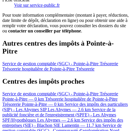
Voir sur service-public.fr
Pour toute information complémentaire (montant à payer, réductions,
date limite de dépôt, déclaration en ligne) ou pour obtenir une aide à
remplir votre déclaration, vous pouvez consulter les dossiers du site
ou
contacter un conseiller par téléphone
.
Autres centres des impôts à Pointe-à-
Pitre
Service de gestion comptable (SGC) - Pointe-à-Pitre
Trésorerie
Trésorerie hospitalière de Pointe-à-Pitre
Trésorerie
Centres des impôts proches
Service de gestion comptable (SGC) - Pointe-à-Pitre
Trésorerie
Pointe-à-Pitre — 0 km
Trésorerie hospitalière de Pointe-à-Pitre
Trésorerie
Pointe-à-Pitre — 0 km
Service des impôts des particuliers
(SIP) - Les Abymes
SIP
Les Abymes — 2.6 km
Service de la
publicité foncière et de l'enregistrement (SPFE) - Les Abymes
SPF/Hypothèques
Les Abymes — 2.6 km
Service des impôts des
entreprises (SIE) - Blachon
SIE
Lamentin — 11.7 km
Service de
gestion comptable (SGC) - Communauté d'agglomération Nord-