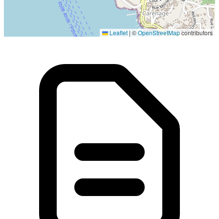
Localisation en cours...
Leaflet
|
©
OpenStreetMap
contributors