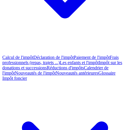
Calcul de l'impôt
Déclaration de l'impôt
Paiement de l'impôt
Frais
professionnels (repas, trajets ...)
Les enfants et l'impôt
Impôt sur les
donations et successions
Réductions d'impôts
Calendrier de
l'impôt
Nouveautés de l'impôt
Nouveautés antérieures
Glossaire
Impôt foncier